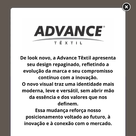
Lorem ipsum dolor sit amet, consectetur adipiscing elit. Nulla
mauris dolor, gravida a varius blandit, auctor eget purus.
Phasellus scelerisque sapien sit amet mauris laoreet, eget
scelerisque nunc cursus. Duis ultricies malesuada leo vel aliquet.
Curabitur rutrum porta dui eget mollis.
Nullam lacinia dictum auctor. Class aptent taciti sociosqu ad litora
torquent per conubia nostra, per inceptos himenaeos. Orci varius
natoque penatibus et magnis dis parturient montes, nascetur
ridiculus mus.