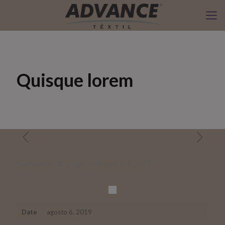
Quisque lorem
Published by
coruja
on
agosto 6, 2019
Date
agosto 6, 2019