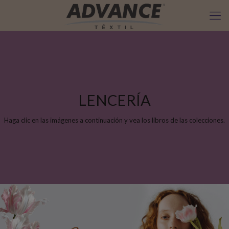
LENCERÍA
Haga clic en las imágenes a continuación y vea los libros de las colecciones.