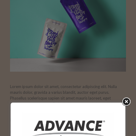
Lorem ipsum dolor sit amet, consectetur adipiscing elit. Nulla
mauris dolor, gravida a varius blandit, auctor eget purus.
Phasellus scelerisque sapien sit amet mauris laoreet, eget
scelerisque nunc cursus. Duis ultricies malesuada leo vel aliquet.
Curabitur rutrum porta dui eget mollis.
Nullam lacinia dictum auctor. Class aptent taciti sociosqu ad litora
torquent per conubia nostra, per inceptos himenaeos. Orci varius
natoque penatibus et magnis dis parturient montes, nascetur